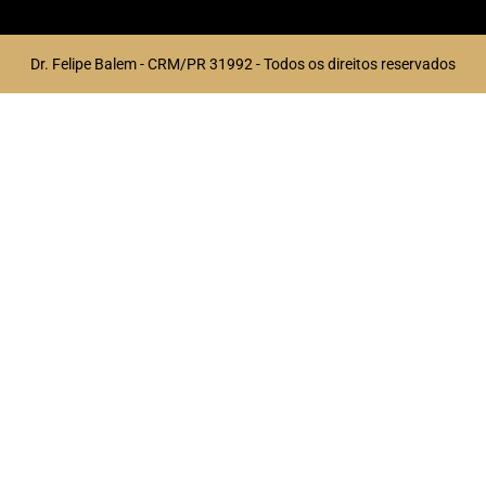
Dr. Felipe Balem - CRM/PR 31992 - Todos os direitos reservados