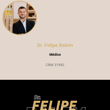
Dr. Felipe Balem
Médico
CRM: 31992