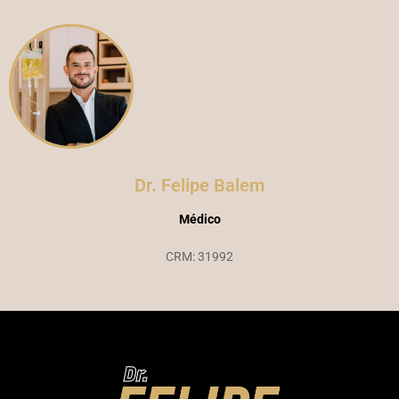
Dr. Felipe Balem
Médico
CRM: 31992