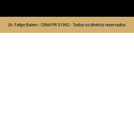
Dr. Felipe Balem - CRM/PR 31992 - Todos os direitos reservados