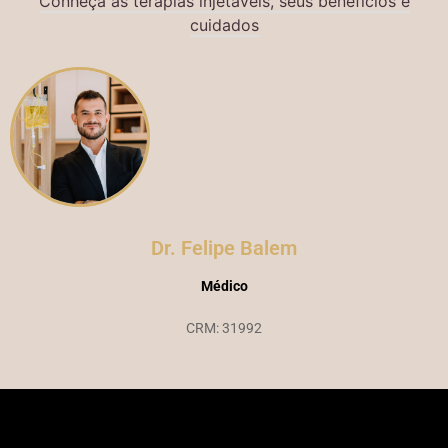
Conheça as terapias injetáveis, seus benefícios e
cuidados
Dr. Felipe Balem
Médico
CRM: 31992