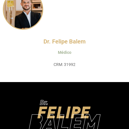
Dr. Felipe Balem
Médico
CRM: 31992