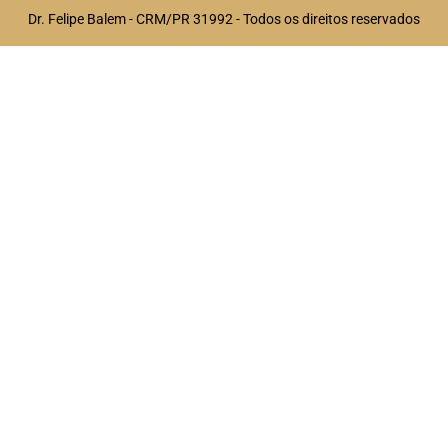
Dr. Felipe Balem - CRM/PR 31992 - Todos os direitos reservados