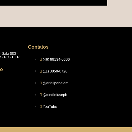
Contatos
- Sala 803 -
o - PR - CEP
(46) 99134-0606
to
(11) 3050-0720
@drfelipebalem
@medinfusepb
YouTube